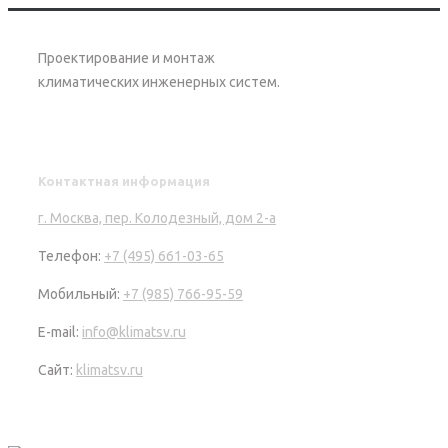
Проектирование и монтаж
климатических инженерных систем.
Контактная информация
г. Москва, пер. Колодезный, дом 2-а
Телефон:
+7 (495) 661-03-65
Мобильный:
+7 (985) 766-95-59
E-mail:
info@klimatsv.ru
Сайт:
klimatsv.ru