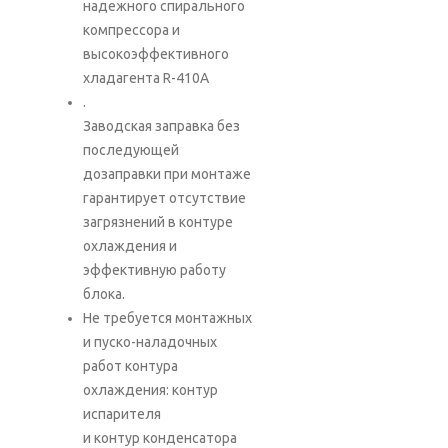
надежного спирального
компрессора и
высокоэффективного
хладагента R-410A
.
Заводская заправка без
последующей
дозаправки при монтаже
гарантирует отсутствие
загрязнений в контуре
охлаждения и
эффективную работу
блока.
Не требуется монтажных
и пуско-наладочных
работ контура
охлаждения: контур
испарителя
и контур конденсатора