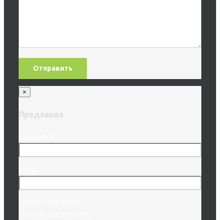
×
Предзаказ
ВАШЕ ИМЯ:
E-MAIL
НОМЕР ТЕЛЕФОНА
[PHONE* YOUR-PHONE]