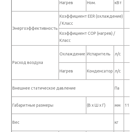
Нагрев
Ном.
кВт
Коэффициент EER (охлаждение)
/ Класс
Энергоэффективность
Коэффициент COP (нагрев) /
Класс
Охлаждение
Испаритель
л/с
Расход воздуха
Нагрев
Конденсатор
л/с
Внешнее статическое давление
Па
Габаритные размеры
(В x Ш x Г)
мм
115
Вес
кг