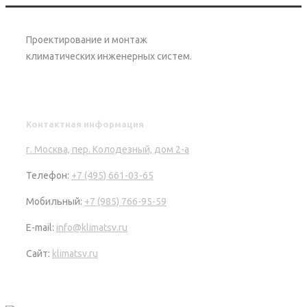
Проектирование и монтаж
климатических инженерных систем.
Контактная информация
г. Москва, пер. Колодезный, дом 2-а
Телефон:
+7 (495) 661-03-65
Мобильный:
+7 (985) 766-95-59
E-mail:
info@klimatsv.ru
Сайт:
klimatsv.ru